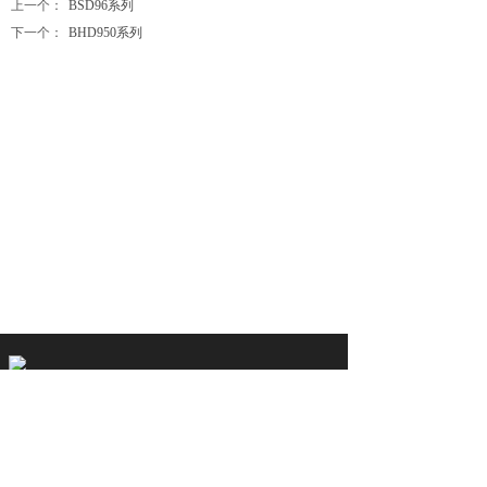
上一个：
BSD96系列
下一个：
BHD950系列
电话：0512-83999999
销售热线1：0512-63127002
销售热线2：0512-63127003
商业贿赂举报电话：0512-83999999-8192（法务部）